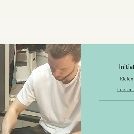
Initi
Kleien
Lees me
77
euro