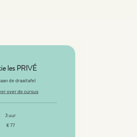
atie les PRIVÉ
 aan de draaitafel
er over de cursus
3 uur
€ 77