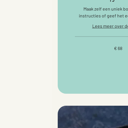
Maak zelf een uniek bo
instructies of geef het e
Lees meer over d
68
€ 68
euro