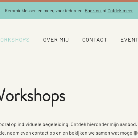
Keramieklessen en meer, voor iedereen.
Boek nu
of
Ontdek meer
WORKSHOPS
OVER MIJ
CONTACT
EVEN
Workshops
 vooral op individuele begeleiding. Ontdek hieronder mijn aanbod
tie, neem even contact op en en bekijken we samen wat mogelijk