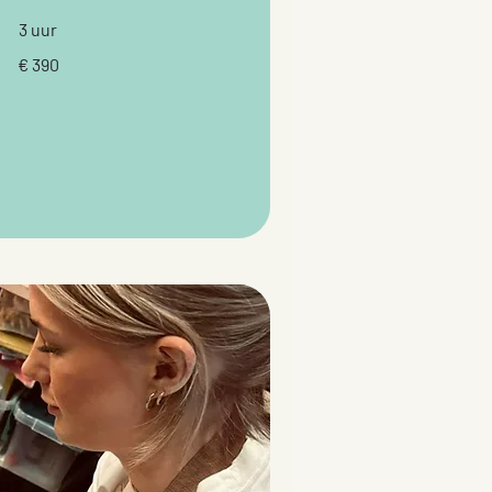
3 uur
€ 390