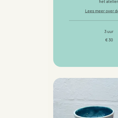
het atelier
Lees meer over d
3 uur
30
€ 30
euro