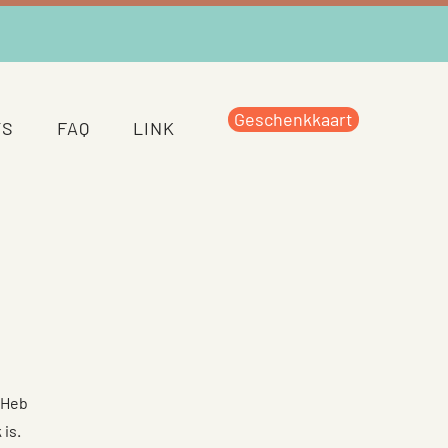
Geschenkkaart
TS
FAQ
LINK
. Heb
 is.