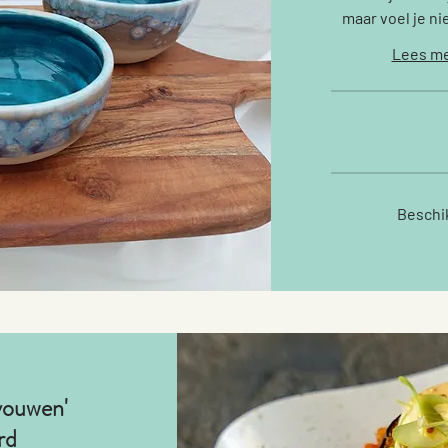
maar voel je ni
Lees me
67
euro
Beschik
vouwen'
rd