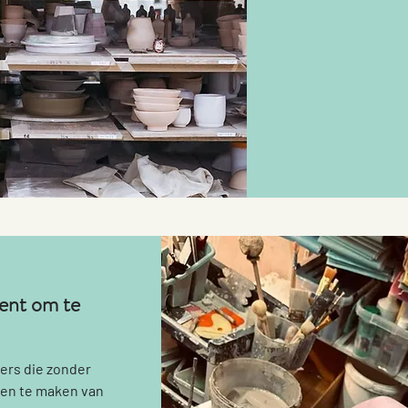
390
euro
nt om te
iers die zonder
en te maken van