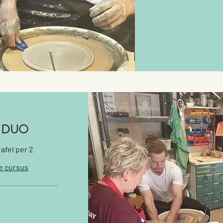
 in DUO
afel per 2
e cursus