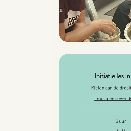
Initiatie les
Kleien aan de draait
Lees meer over d
3 uur
97
€ 97
euro