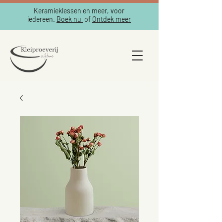
Keramieklessen en meer, voor
iedereen.
Boek nu
of
Ontdek meer