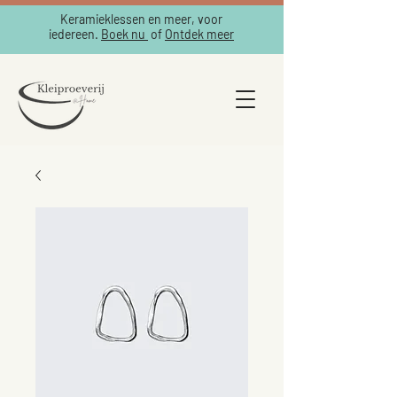
Keramieklessen en meer, voor
iedereen.
Boek nu
of
Ontdek meer