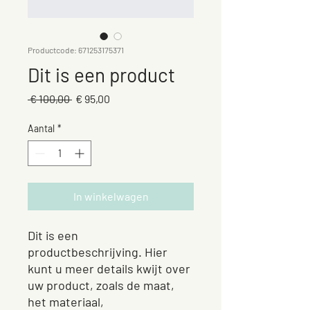
Productcode: 671253175371
Dit is een product
Normale
Verkoopprijs
 € 100,00 
€ 95,00
prijs
Aantal
*
In winkelwagen
Dit is een 
productbeschrijving. Hier 
kunt u meer details kwijt over 
uw product, zoals de maat, 
het materiaal, 