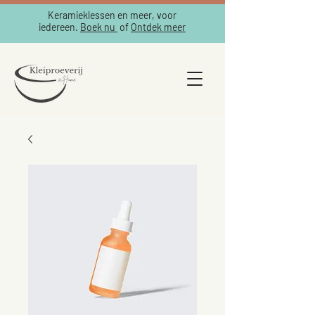
Keramieklessen en meer, voor
iedereen.
Boek nu
of
Ontdek meer