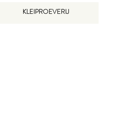
KLEIPROEVERIJ
Keramiek en meer
VRAGEN?
CONTACTEER ME
Mail:
hilde.vandewege@gmail.com
Tel: +32 478/44 44 05