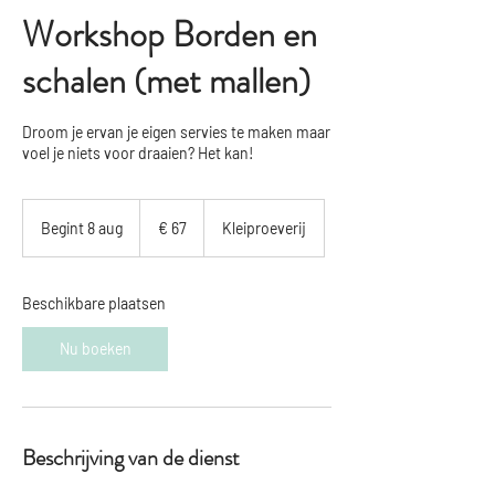
Workshop Borden en
schalen (met mallen)
Droom je ervan je eigen servies te maken maar
voel je niets voor draaien? Het kan!
67
euro
Begint 8 aug
B
€ 67
Kleiproeverij
e
g
i
Beschikbare plaatsen
n
t
Nu boeken
8
a
u
g
Beschrijving van de dienst